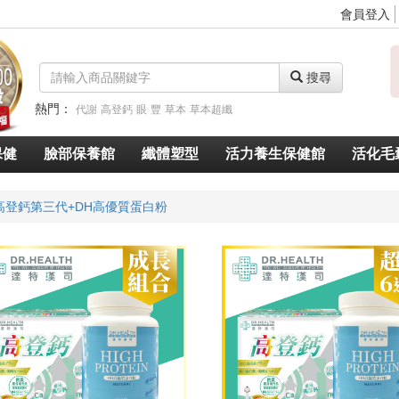
會員登入
搜尋
熱門：
代謝
高登鈣
眼
豐
草本
草本超纖
脈衝光超導美白奇肌青春露
久賜良吾
速燃代謝
速窈卡尼酸左旋肉鹼
保健
臉部保養館
纖體塑型
活力養生保健館
活化毛
高登鈣第三代+DH高優質蛋白粉