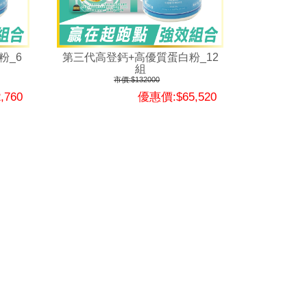
粉_6
第三代高登鈣+高優質蛋白粉_12
組
市價:$132000
,760
優惠價:$65,520