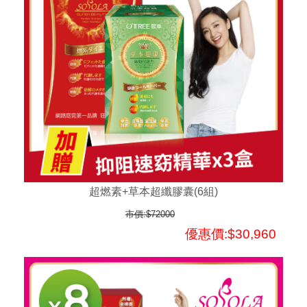
超燃素+草本超纖膠囊(6組)
市價:$72000
優惠價:$30,960