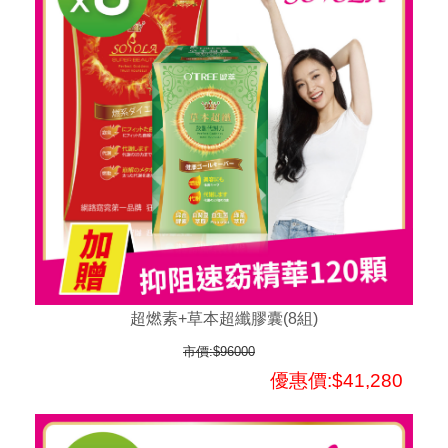
超燃素+草本超纖膠囊(8組)
市價:$96000
優惠價:$41,280