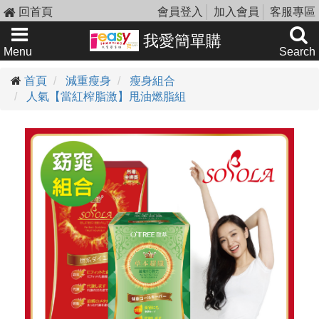
回首頁
會員登入
加入會員
客服專區
我愛簡單購
Menu
Search
首頁
減重瘦身
瘦身組合
人氣【當紅榨脂激】甩油燃脂組