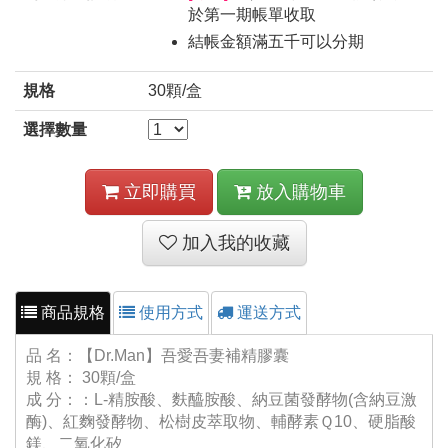
於第一期帳單收取
結帳金額滿五千可以分期
規格
30顆/盒
選擇數量
立即購買
放入購物車
加入我的收藏
商品規格
使用方式
運送方式
品 名：【Dr.Man】吾愛吾妻補精膠囊
規 格： 30顆/盒
成 分：：L-精胺酸、麩醯胺酸、納豆菌發酵物(含納豆激
酶)、紅麴發酵物、松樹皮萃取物、輔酵素Ｑ10、硬脂酸
鎂、二氧化矽