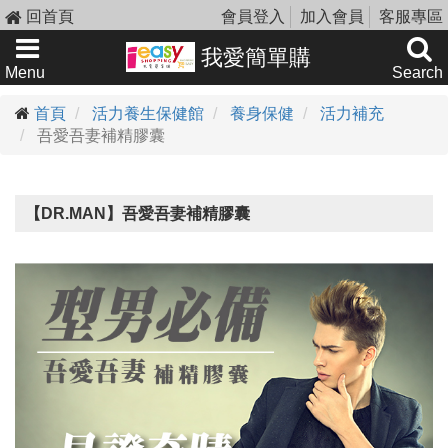
回首頁
會員登入
加入會員
客服專區
我愛簡單購
Menu
Search
首頁
活力養生保健館
養身保健
活力補充
吾愛吾妻補精膠囊
【DR.MAN】吾愛吾妻補精膠囊