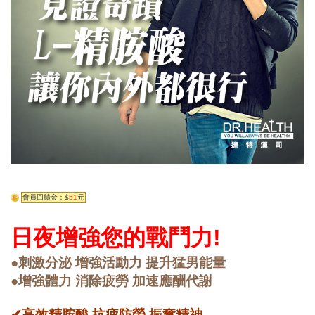
會員回饋金：$
51
元
日夜增強您的戰鬥力!
●刺激分泌 增強活動力 提升猛男能量
●增強體力 消除疲勞 加速應酬代謝
✔高效精胺酸 抗疲防勞 振奮精神