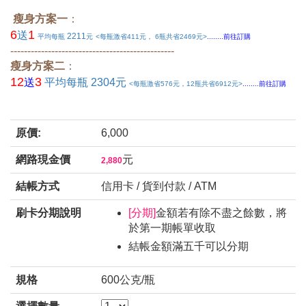
瘦身方案一
：
6
1
送
2211
平均每瓶
元
<每瓶激省411元， 6瓶共省2469元>
........前往訂購
------------------------------------------------
瘦身方案二
：
12
3
送
平均每瓶 2304元
<每瓶激省576元，12瓶共省6912元>
........前往訂購
原價:
6,000
網路現金價
元
2,880
結帳方式
信用卡 / 貨到付款 / ATM
刷卡分期說明
[分期]
金額若有除不盡之餘數，將
於第一期帳單收取
結帳金額滿五千可以分期
規格
600公克/瓶