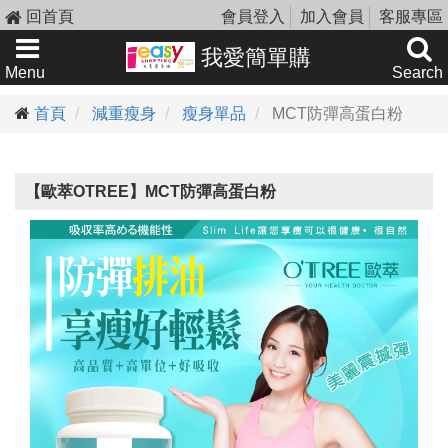
回首頁
會員登入
加入會員
客服專區
我愛簡單購
Menu
Search
首頁
減重瘦身
瘦身單品
MCT防彈高蛋白粉
【歐萃OTREE】MCT防彈高蛋白粉