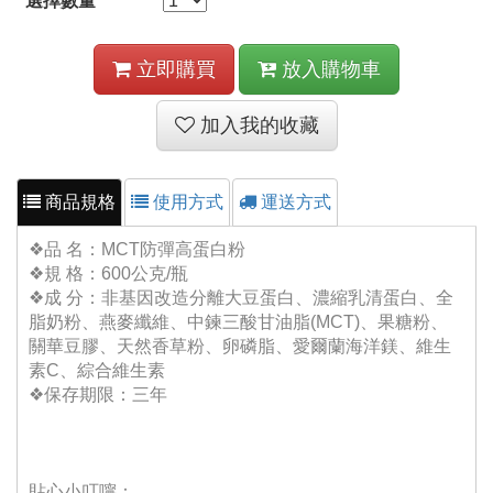
選擇數量
立即購買
放入購物車
加入我的收藏
商品規格
使用方式
運送方式
❖品 名：MCT防彈高蛋白粉
❖規 格：600公克/瓶
❖成 分：非基因改造分離大豆蛋白、濃縮乳清蛋白、全
脂奶粉、燕麥纖維、中鍊三酸甘油脂(MCT)、果糖粉、
關華豆膠、天然香草粉、卵磷脂、愛爾蘭海洋鎂、維生
素C、綜合維生素
❖保存期限：三年
貼心小叮嚀：