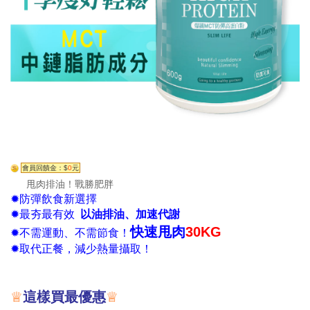
會員回饋金：$
0
元
甩肉排油！戰勝肥胖
✹防彈飲食新選擇
✹最夯最有效
以油排油、加速代謝
快速甩肉
30KG
✹不需運動、不需節食！
✹取代正餐，減少熱量攝取！
♕
這樣買最優惠
♕