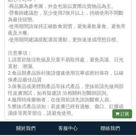
‧商品圖為參考圖，外盒包裝以實際出貨物品為主。
‧營養師建議您，至少使用2個月以上，持續使用不間斷
為最佳狀態。
‧使用期間請保持正確飲食習慣，避免暴飲暴食、避免宵
夜及大餐。
‧使用期間建議搭配適當運動，更快速達成理想目標。
注意事項：
1.請置於陰涼乾燥及兒童不易取得處，避免高溫、日光
直射、潮濕。
2.食品類產品拆封後請儘速使用完畢或密封保存，以確
保產品最佳品質
3.保養品或美體類產品等抹式產品，塗抹前請先做局部
性皮膚測試，如有疑慮請 洽相關科別醫師諮詢。
4.服用特殊藥物者，在使用前請先諮詢醫療人員。
5.擦抹式產品須知：若皮膚已經有過敏、傷口、紅腫或
濕疹等異常部位，請避免使用。
訂購
關於我們
客服中心
聯絡我們