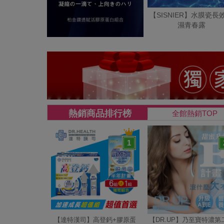
【SISNIER】水膜瓷長
濕青春露
熱銷商品排行榜
全館熱銷TOP
1
【達特漢司】高登鈣+膠原蛋
【DR.UP】乃至寶特濃第