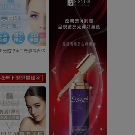
衝光超導美白奇肌青春露