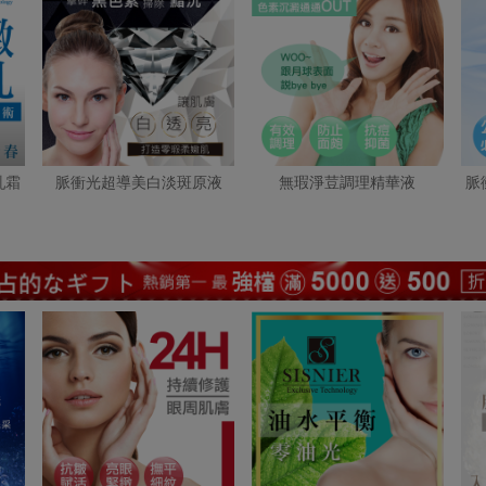
乳霜
脈衝光超導美白淡斑原液
無瑕淨荳調理精華液
脈