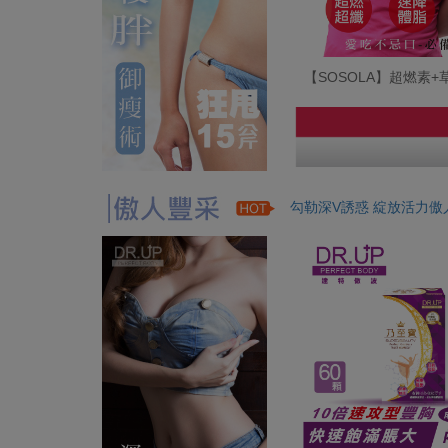
【SOSOLA】超燃素
勾勒深V誘惑 綻放活力傲