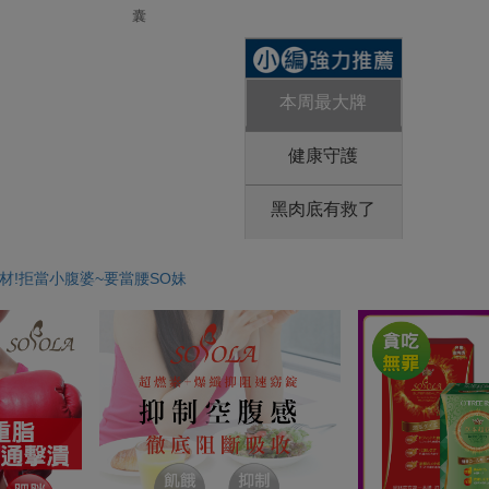
囊
本周最大牌
健康守護
黑肉底有救了
身材!拒當小腹婆~要當腰SO妹