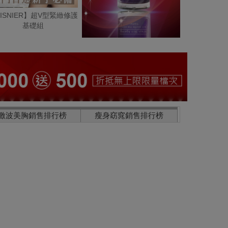
ISNIER】超V型緊緻修護
基礎組
激波美胸銷售排行榜
瘦身窈窕銷售排行榜