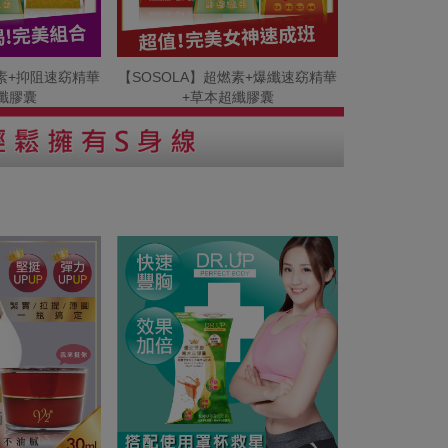
燃素+抑阻速窈精華
【SOSOLA】超燃素+爆纖速窈精華
纖膠囊
+草本超纖膠囊