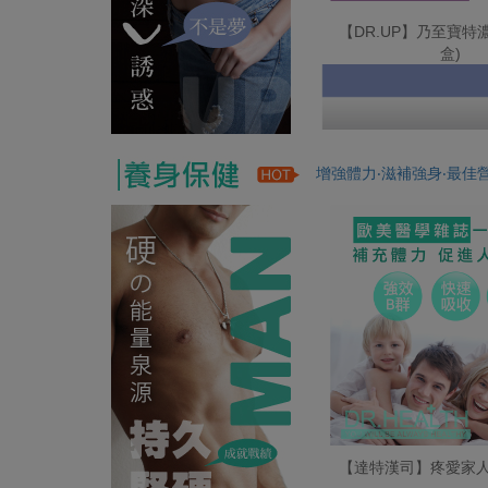
【DR.UP】乃至寶特濃
盒)
增強體力‧滋補強身‧最佳
【達特漢司】疼愛家人