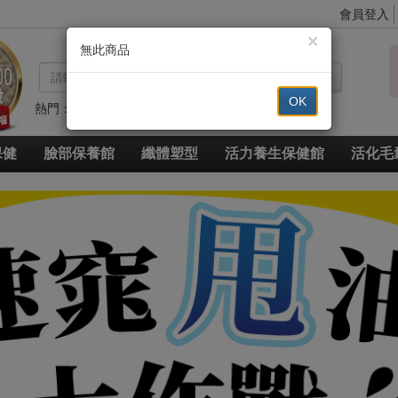
會員登入
×
無此商品
搜尋
OK
熱門：
代謝
高登鈣
眼
豐
草本
草本超纖
脈衝光超導美白奇肌青春露
久賜良吾
速燃代謝
速窈卡尼酸左旋肉鹼
保健
臉部保養館
纖體塑型
活力養生保健館
活化毛