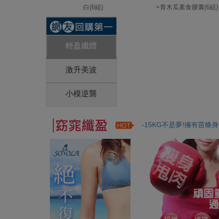
白(6組)
+青木瓜素食膠囊(6組)
輕盈纖體
激升美波
小模逆襲
-15KG不是夢!擁有苗條