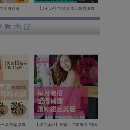
活力美胸精華
【DR.UP】特濃青木瓜豐盈膠囊
吾愛吾妻補精膠囊
【達特漢司】愛爾活力補養液-補鐵