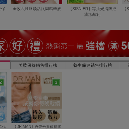
效保
全效六胜肽煥活眼周精華液
【SISNIER】零油光清爽控
【S
油潔顏乳
美妝保養銷售排行榜
養生保健銷售排行榜
2
3
二代
【DR.MAN】吾愛吾妻補精膠