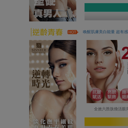
喚醒肌膚美白能量 超有感
全效六胜肽煥活眼