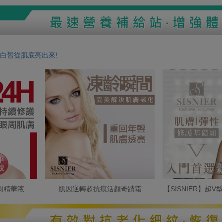
白皙從肌底亮出來!
周精華液
肌因逆轉超抗痕活顏奇蹟霜
【SISNIER】超