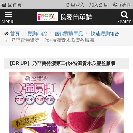
回首頁
會員登入
加入會員
客服專區
我愛簡單購
Menu
Search
首頁
豐胸up館
熱銷豐胸單品
快速豐胸組合
乃至寶特濃第二代+特濃青木瓜豐盈膠囊
【DR.UP】乃至寶特濃第二代+特濃青木瓜豐盈膠囊