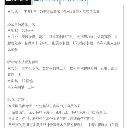
❖品 名：【DR.UP】乃至寶特濃第二代+特濃青木瓜豐盈膠囊
乃至寶特濃第二代
❖規 格：60顆/盒
❖成 分：泰國特濃白葛根、世界專利蜂王乳、大豆萃取物、紅花苜蓿、微
膠囊化鐵、超微奈米珍珠粉、山藥萃取粉、野石榴萃取粉、專利素食人蔘膠
原蛋白
特濃青木瓜豐盈膠囊
❖成 分：青木瓜萃取、世界專利蜂王乳、世界專利膠原蛋白、石榴、素食
膠囊、水
❖規 格：60顆/盒
❖保存期限：三年
貼心小叮嚀：
‧商品圖為參考圖，外盒包裝以實際出貨物品為主。
‧小編建議您，至少持續使用3-6個月以上，持續使用不間斷為最佳。
‧素食者可使用，若有任何成份上的問題，歡迎來信詢問！
‧乃至寶使用期間建議搭配【特濃青木瓜豐盈膠囊】、【鑽透膠原蛋白美顏