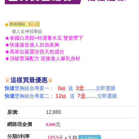
會員回饋金：$
111
元
傲人女神冠軍組
★泰國白高顆+特濃青木瓜 雙管齊下
★快速速造傲人自信美胸
★高單位嚴選珍貴天然成分
★頂級豐滿配方 迎接傲人爆乳身材
♕
這樣買最優惠
♕
6
3盒
快速
豐胸組合專案一：
送
.........立即選購
組
12
7盒
快速
豐胸組合專案二：
送
.........立即選購
組
原價:
12,880
網路現金價
元
5,560
分期0利率
1853
元 x 3 期
可分期銀行