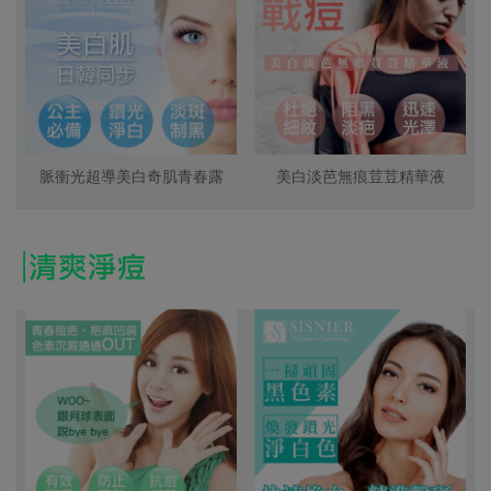
脈衝光超導美白奇肌青春露
美白淡芭無痕荳荳精華液