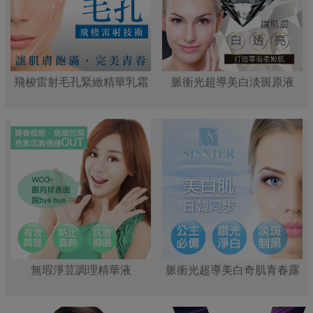
飛梭雷射毛孔緊緻精華乳霜
脈衝光超導美白淡斑原液
無瑕淨荳調理精華液
脈衝光超導美白奇肌青春露