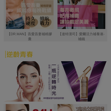
【DR.MAN】吾愛吾妻補精膠
【達特漢司】愛爾活力補養液-
囊
補鐵