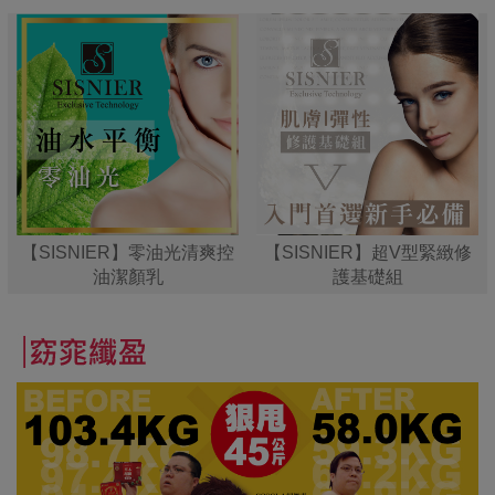
【SISNIER】零油光清爽控
【SISNIER】超V型緊緻修
油潔顏乳
護基礎組