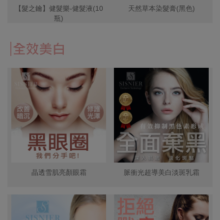
【髮之鑰】健髮樂-健髮液(10
天然草本染髮膏(黑色)
瓶)
晶透雪肌亮顏眼霜
脈衝光超導美白淡斑乳霜