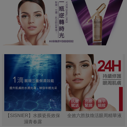
【SISNIER】水膜瓷長效保
全效六胜肽煥活眼周精華液
濕青春露