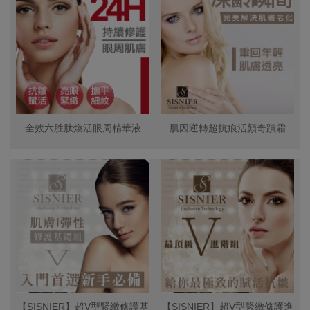
全效六胜肽煥活眼周精華液
肌因逆轉超抗痕活顏奇蹟霜
【SISNIER】超V型緊緻修護基
【SISNIER】超V型緊緻修護進